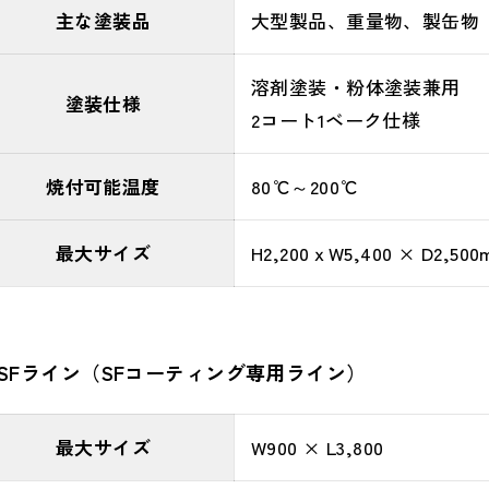
主な塗装品
大型製品、重量物、製缶物
溶剤塗装・粉体塗装兼用
塗装仕様
2コート1ベーク仕様
焼付可能温度
80℃～200℃
最大サイズ
H2,200ｘW5,400 × D2,50
SFライ
ン
（SFコーティング専用ライン）
最大サイズ
W900 × L3,800