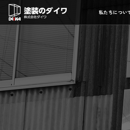
コ
私たちについ
ン
テ
ン
ツ
へ
ス
キ
ッ
プ