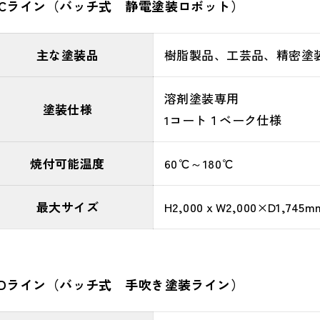
Cライ
ン
（バッチ式 静電塗装ロボット）
主な塗装品
樹脂製品、工芸品、精密塗
溶剤塗装専用
塗装仕様
1コート１ベーク仕様
焼付可能温度
60℃～180℃
最大サイズ
H2,000ｘW2,000×D1,745m
Dライ
ン
（バッチ式 手吹き塗装ライン）