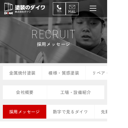
コ
ン
TEL
MAIL
テ
ン
RECRUIT
ツ
へ
採用メッセージ
ス
キ
ッ
プ
金属焼付塗装
模様・質感塗装
リペア・修復塗装
会社概要
工場・設備紹介
採用メッセージ
数字で見るダイワ
先輩の声