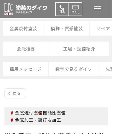
コ
ン
TEL
MAIL
テ
ン
金属焼付塗装
模様・質感塗装
リペア・修復塗装
ツ
へ
ス
会社概要
工場・設備紹介
キ
ッ
採用メッセージ
数字で見るダイワ
先輩の声
プ
戻る
金属焼付塗装
機能性塗装
金属加工・裏打ち加工